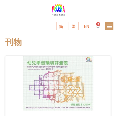
简
繁
EN
刊物