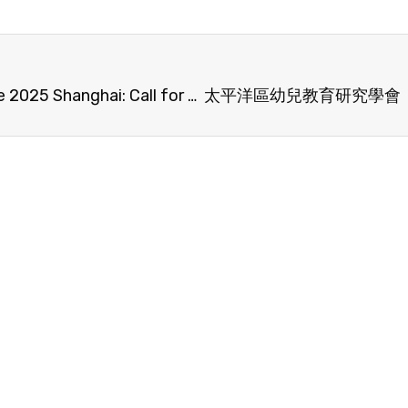
PECERA Annual Conference 2025 Shanghai: Call for papers is now open!￼