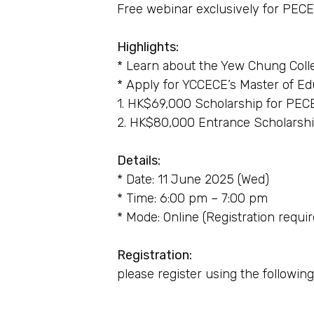
Free webinar exclusively for PE
Highlights:
* Learn about the Yew Chung Coll
* Apply for YCCECE’s Master of Ed
1. HK$69,000 Scholarship for PE
2. HK$80,000 Entrance Scholars
Details:
* Date: 11 June 2025 (Wed)
* Time: 6:00 pm – 7:00 pm
* Mode: Online (Registration requir
Registration:
please register using the following