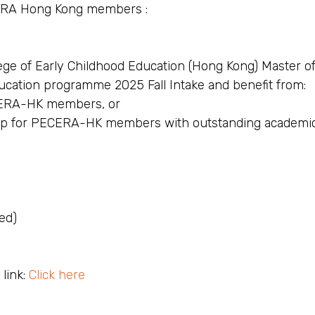
CERA Hong Kong members :
ege of Early Childhood Education (Hong Kong) Master 
ucation programme 2025 Fall Intake and benefit from:
CERA-HK members, or
hip for PECERA-HK members with outstanding academi
ed)
 link:
Click here