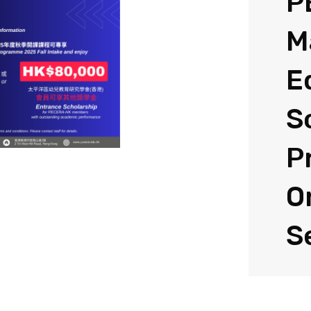
P
M
E
S
P
O
S