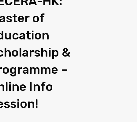
ECERA-HK:
aster of
ducation
cholarship &
rogramme –
nline Info
ession!