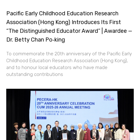
Pacific Early Childhood Education Research
Association (Hong Kong) Introduces Its First
“The Distinguished Educator Award” | Awardee —
Dr. Betty Chan Po‑king
To commemorate the 20th anniversary of the Pacific Early
Childhood Education Research Association (Hong Kong),
and to honour local educators who have made
outstanding contributions