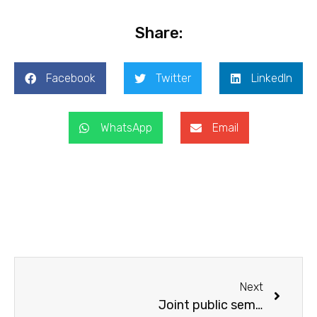
Share:
Facebook
Twitter
LinkedIn
WhatsApp
Email
Next
Joint public seminar on “Building emotional well-being of young children through enhancing their living, playing and studying environments” with Hong Kong Health Education and Promotion Foundation (HEP).