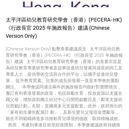
太平洋區幼兒教育研究學會（香港）(PECERA-HK)
《行政長官 2025 年施政報告》建議 (Chinese
Version Only)
(Chinese Version Only) 點擊查看建議原文 太平洋區幼兒教
育研究學會（香港）(PECERA-HK) 《行政長官 2025 年施政報
告》建議 太平洋區幼兒教育研究學會（香港）的首要宗旨是
為幼兒教育專業研究學者及從事促進幼兒發展與成長的同工及
專業人士，提供學術交流與合作的平台，以攜手促進幼兒發
展， 提升教育質素。兒童的成長與發展一直是本學會的重點
關注。 本學會認同過去兩年的施政報告均能針對實際情況，
釐訂有利香港發展的政策，包括鼓勵生育，投放資源以支援在
職父母，增加資助獨立幼兒中心日間照顧數目及「鄰里支援幼
兒照顧計劃」名額，並擴展多元支援配套。此外，政府推出的
「家有初生優先配屋計 劃」，及新生嬰兒父母現金獎勵等，
能在不同範疇締造多項推動育兒環境的德政，取得積極成效。
然而，考慮到香港目前受財政限制，本學會建議政府持續推