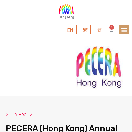
EN
繁
简
2006 Feb 12
PECERA (Hong Kong) Annual