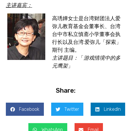
主讲嘉宾
：
高琇嬅女士
是台湾财团法人爱
弥儿教育基金会董事长、台湾
台中市私立慎斋小学董事会执
行长以及台湾.爱弥儿「探索」
期刊 主编。
主讲题目：
「
游戏情境中的多
元鹰架
」
Share:
Facebook
Twitter
LinkedIn
WhatsApp
Email