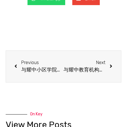
Previous
Next
与耀中小区学院携手合办专业发展系列讲座 – 在幼儿教室与英语学习者合作，由Liv Thorstensson Dávila博士主讲。
与耀中教育机构携手合办「幼儿间起冲突，你是立即干预或是静观其变？- 美国教师认可日本教师的专业水平」的公开讲座，由日本广岛大学教育研究院幼儿教育研究所副教授中坪史典教授主讲。
On Key
View More Posts