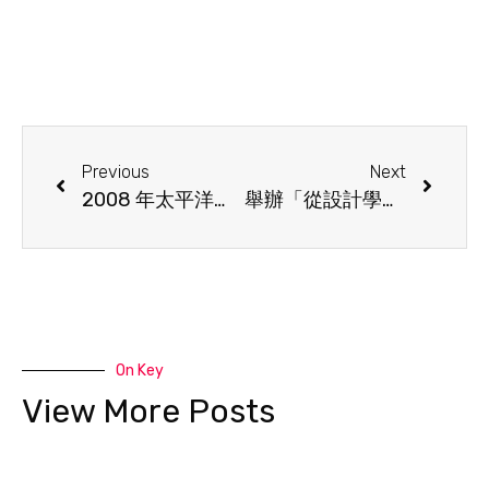
Previous
Next
2008 年太平洋區幼兒教育研究學會（香港）周年大會
舉辦「從設計學到創意培育：強化幼兒課程」研討會，講題為「中國文化元素對設計學的啟發:給幼兒課程的參考」。由香港知專設計學院設計系首席講師林茵茵博士及高級講師譚家豐先生擔任主講嘉賓。
On Key
View More Posts